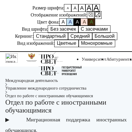
А
А
А
Размер шрифта:
А
А
Отображение изображений:
Цвет фона:
A
A
A
A
A
Вид шрифта:
Без засечек
С засечками
Кернинг:
Стандартный
Средний
Большой
Вид изображений:
Цветные
Монохромные
Университет
Абитуриент
Международная деятельность
Управление международного сотрудничества
Отдел по работе с иностранными обучающимися
Отдел по работе с иностранными
обучающимися
▶ Миграционная поддержка иностранных
обучающихся.