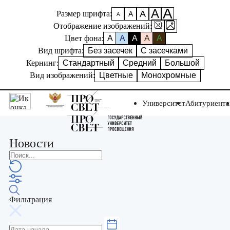
А
А
А
Размер шрифта:
А
А
Отображение изображений:
Цвет фона:
A
A
A
A
A
Вид шрифта:
Без засечек
С засечками
Кернинг:
Стандартный
Средний
Большой
Вид изображений:
Цветные
Монохромные
Университет
Абитуриент
Новости
Фильтрация