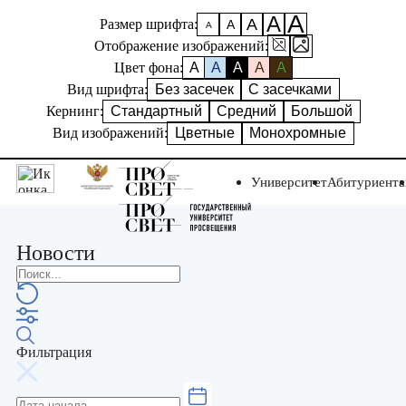
А
А
А
Размер шрифта:
А
А
Отображение изображений:
Цвет фона:
A
A
A
A
A
Вид шрифта:
Без засечек
С засечками
Кернинг:
Стандартный
Средний
Большой
Вид изображений:
Цветные
Монохромные
Университет
Абитуриент
Новости
Фильтрация