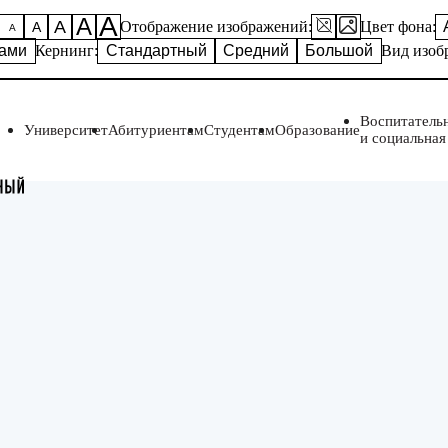
А
А
А
Отображение изображений:
Цвет фона:
А
А
ками
Кернинг:
Стандартный
Средний
Большой
Вид изоб
Воспитатель
Университет
Абитуриентам
Студентам
Образование
и социальная