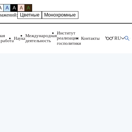
A
A
A
A
A
ражений:
Цветные
Монохромные
Институт
ная
Международная
реализации
RU
Наука
Контакты
 работа
деятельность
госполитики