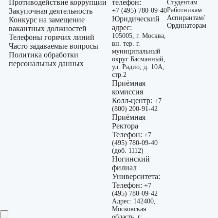
Противодействие коррупции
телефон:
Студентам
Работникам
Закупочная деятельность
+7 (495) 780-09-40
Аспирантам/
Юридический
Конкурс на замещение
Ординаторам
адрес:
вакантных должностей
105005, г. Москва,
Телефоны горячих линий
вн. тер. г.
Часто задаваемые вопросы
муниципальный
Политика обработки
округ Басманный,
персональных данных
ул. Радио, д. 10А,
стр.2
Приёмная
комиссия
Колл-центр:
+7
(800) 200-91-42
Приёмная
Ректора
Телефон:
+7
(495) 780-09-40
(доб. 1112)
Ногинский
филиал
Университета:
Телефон:
+7
(495) 780-09-42
Адрес: 142400,
Московская
область, г.