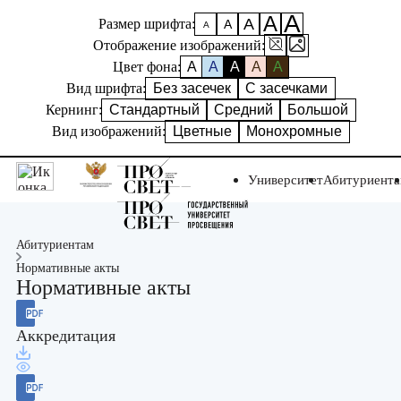
А
А
А
Размер шрифта:
А
А
Отображение изображений:
Цвет фона:
A
A
A
A
A
Вид шрифта:
Без засечек
С засечками
Кернинг:
Стандартный
Средний
Большой
Вид изображений:
Цветные
Монохромные
Университет
Абитуриент
Абитуриентам
Нормативные акты
Нормативные акты
Аккредитация