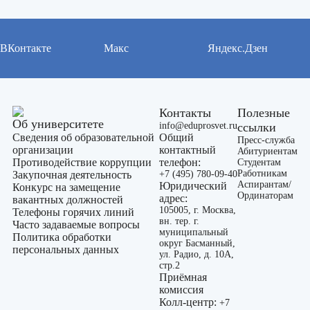
ВКонтакте
Макс
Яндекс.Дзен
Контакты
Полезные
Об университете
info@eduprosvet.ru
ссылки
Сведения об образовательной
Общий
Пресс-служба
организации
контактный
Абитуриентам
Противодействие коррупции
телефон:
Студентам
Работникам
Закупочная деятельность
+7 (495) 780-09-40
Аспирантам/
Юридический
Конкурс на замещение
Ординаторам
адрес:
вакантных должностей
105005, г. Москва,
Телефоны горячих линий
вн. тер. г.
Часто задаваемые вопросы
муниципальный
Политика обработки
округ Басманный,
персональных данных
ул. Радио, д. 10А,
стр.2
Приёмная
комиссия
Колл-центр:
+7