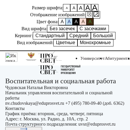
А
А
А
Размер шрифта:
А
А
Отображение изображений:
Цвет фона:
A
A
A
A
A
Вид шрифта:
Без засечек
С засечками
Кернинг:
Стандартный
Средний
Большой
Вид изображений:
Цветные
Монохромные
Университет
Абитуриент
Воспитательная и социальная работа
Чудовская Наталья Викторовна
Начальник управления воспитательной и социальной
работы
nv.chudovskaya@eduprosvet.ru
+7 (495) 780-09-40 (доб. 6362)
Контакты
График приёма: вторник, среда, четверг, пятница
Адрес: г. Москва, ул. Радио, д. 10А, стр. 2
Почта структурного подразделения:
uvsr@eduprosvet.ru