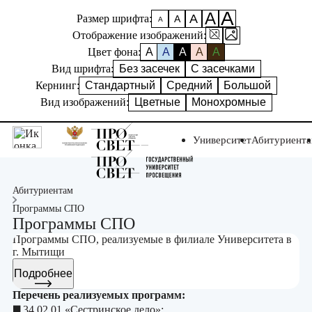
А
А
А
Размер шрифта:
А
А
Отображение изображений:
Цвет фона:
A
A
A
A
A
Вид шрифта:
Без засечек
С засечками
Кернинг:
Стандартный
Средний
Большой
Вид изображений:
Цветные
Монохромные
Университет
Абитуриент
Абитуриентам
Программы СПО
Программы СПО
Программы СПО, реализуемые в филиале Университета в
г. Мытищи
Подробнее
Перечень реализуемых программ:
◼️
34.02.01 «Сестринское дело»;