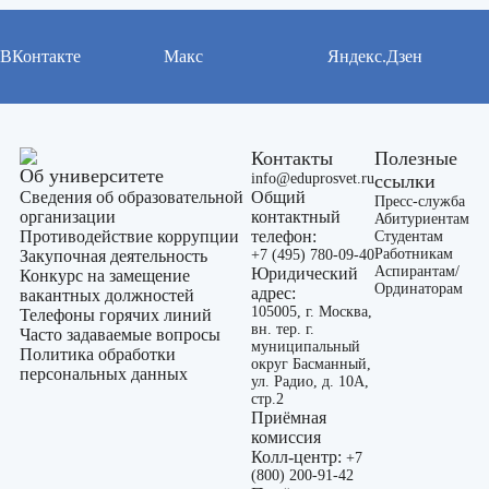
ВКонтакте
Макс
Яндекс.Дзен
Контакты
Полезные
Об университете
info@eduprosvet.ru
ссылки
Сведения об образовательной
Общий
Пресс-служба
организации
контактный
Абитуриентам
Противодействие коррупции
телефон:
Студентам
Работникам
Закупочная деятельность
+7 (495) 780-09-40
Аспирантам/
Юридический
Конкурс на замещение
Ординаторам
адрес:
вакантных должностей
105005, г. Москва,
Телефоны горячих линий
вн. тер. г.
Часто задаваемые вопросы
муниципальный
Политика обработки
округ Басманный,
персональных данных
ул. Радио, д. 10А,
стр.2
Приёмная
комиссия
Колл-центр:
+7
(800) 200-91-42