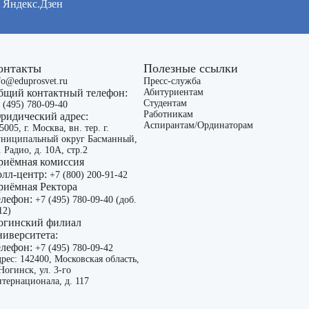
Яндекс.Дзен
онтакты
Полезные ссылки
fo@eduprosvet.ru
Пресс-служба
бщий контактный телефон:
Абитуриентам
Студентам
 (495) 780-09-40
Работникам
ридический адрес:
Аспирантам/Ординаторам
5005, г. Москва, вн. тер. г.
ниципальный округ Басманный,
. Радио, д. 10А, стр.2
риёмная комиссия
олл-центр:
+7 (800) 200-91-42
риёмная Ректора
елефон:
+7 (495) 780-09-40 (доб.
12)
огинский филиал
ниверситета:
елефон:
+7 (495) 780-09-42
рес: 142400, Московская область,
 Ногинск, ул. 3-го
тернационала, д. 117