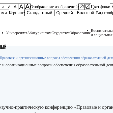
А
А
А
Отображение изображений:
Цвет фона:
А
А
ками
Кернинг:
Стандартный
Средний
Большой
Вид изоб
Воспитатель
Университет
Абитуриентам
Студентам
Образование
и социальная
Правовые и организационные вопросы обеспечения образовательной дея
 и организационные вопросы обеспечения образовательной дея
научно-практическую конференцию
«Правовые и орга