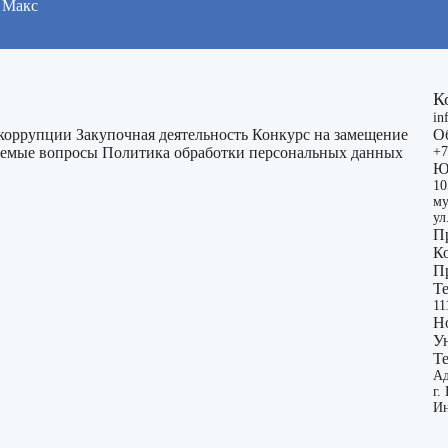
Макс
К
in
 коррупции
Закупочная деятельность
Конкурс на замещение
О
ваемые вопросы
Политика обработки персональных данных
+7
Ю
10
му
ул
П
К
П
Т
11
Н
У
Т
Ад
г.
Ин