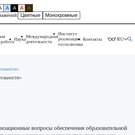
A
A
A
A
A
ражений:
Цветные
Монохромные
Институт
ная
Международная
реализации
RU
Наука
Контакты
 работа
деятельность
госполитики
тельности»
тельности»
низационные вопросы обеспечения образовательной