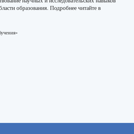
твование научных и исследовательских навыков
бласти образования. Подробнее читайте в
бучения»