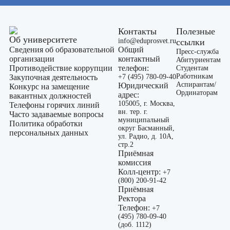
Контакты
Полезные
Об университете
info@eduprosvet.ru
ссылки
Сведения об образовательной
Общий
Пресс-служба
организации
контактный
Абитуриентам
Противодействие коррупции
телефон:
Студентам
Работникам
Закупочная деятельность
+7 (495) 780-09-40
Аспирантам/
Юридический
Конкурс на замещение
Ординаторам
адрес:
вакантных должностей
105005, г. Москва,
Телефоны горячих линий
вн. тер. г.
Часто задаваемые вопросы
муниципальный
Политика обработки
округ Басманный,
персональных данных
ул. Радио, д. 10А,
стр.2
Приёмная
комиссия
Колл-центр:
+7
(800) 200-91-42
Приёмная
Ректора
Телефон:
+7
(495) 780-09-40
(доб. 1112)