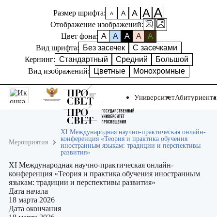
А
А
А
Размер шрифта:
А
А
Отображение изображений:
Цвет фона:
A
A
A
A
A
Вид шрифта:
Без засечек
С засечками
Кернинг:
Стандартный
Средний
Большой
Вид изображений:
Цветные
Монохромные
Университет
Абитуриент
XI Международная научно-практическая онлайн-
конференция «Теория и практика обучения
Мероприятия
иностранным языкам: традиции и перспективы
развития»
XI Международная научно-практическая онлайн-
конференция «Теория и практика обучения иностранным
языкам: традиции и перспективы развития»
Дата начала
18 марта 2026
Дата окончания