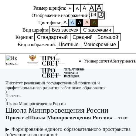
А
А
А
Размер шрифта:
А
А
Отображение изображений:
Цвет фона:
A
A
A
A
A
Вид шрифта:
Без засечек
С засечками
Кернинг:
Стандартный
Средний
Большой
Вид изображений:
Цветные
Монохромные
Университет
Абитуриент
Институт реализации государственной политики и
профессионального развития работников образования
Проекты
Школа Минпросвещения России
Школа Минпросвещения России
Проект «Школа Минпросвещения России» – это:
▶ Формирование единого образовательного пространства
(обучение и воспитание);