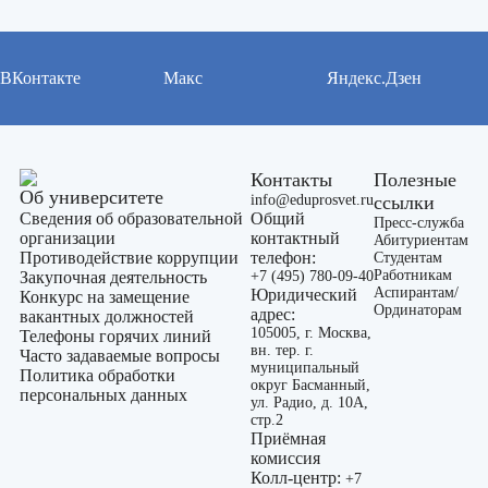
ВКонтакте
Макс
Яндекс.Дзен
Контакты
Полезные
Об университете
info@eduprosvet.ru
ссылки
Сведения об образовательной
Общий
Пресс-служба
организации
контактный
Абитуриентам
Противодействие коррупции
телефон:
Студентам
Работникам
Закупочная деятельность
+7 (495) 780-09-40
Аспирантам/
Юридический
Конкурс на замещение
Ординаторам
адрес:
вакантных должностей
105005, г. Москва,
Телефоны горячих линий
вн. тер. г.
Часто задаваемые вопросы
муниципальный
Политика обработки
округ Басманный,
персональных данных
ул. Радио, д. 10А,
стр.2
Приёмная
комиссия
Колл-центр:
+7