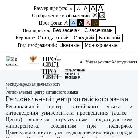
А
А
А
Размер шрифта:
А
А
Отображение изображений:
Цвет фона:
A
A
A
A
A
Вид шрифта:
Без засечек
С засечками
Кернинг:
Стандартный
Средний
Большой
Вид изображений:
Цветные
Монохромные
Университет
Абитуриент
Международная деятельность
Региональный центр китайского языка
Региональный центр китайского языка
Региональный центр китайского языка и
китаеведения университета просвещения (далее –
Центр) является структурным подразделением
университета, созданным при поддержке
Цзянсуского института педагогических наук
города