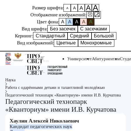
А
А
А
Размер шрифта:
А
А
Отображение изображений:
Цвет фона:
A
A
A
A
A
Вид шрифта:
Без засечек
С засечками
Кернинг:
Стандартный
Средний
Большой
Вид изображений:
Цветные
Монохромные
Университет
Абитуриентам
Студ
Наука
Работа с одарёнными детьми и талантливой молодёжью
Педагогический технопарк «Кванториум» имени И.В. Курчатова
Педагогический технопарк
«Кванториум» имени И.В. Курчатова
Хаулин Алексей Николаевич
Кандидат педагогических наук