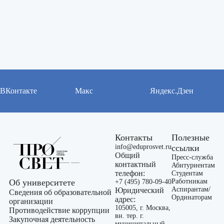
ВКонтакте
Макс
Яндекс.Дзен
Контакты
Полезные
info@eduprosvet.ru
ссылки
Общий
Пресс-служба
контактный
Абитуриентам
телефон:
Студентам
Об университете
Работникам
+7 (495) 780-09-40
Аспирантам/
Юридический
Сведения об образовательной
Ординаторам
адрес:
организации
105005, г. Москва,
Противодействие коррупции
вн. тер. г.
Закупочная деятельность
муниципальный