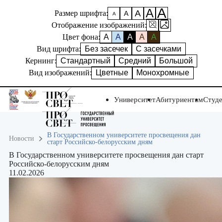
А
А
А
Размер шрифта:
А
А
Отображение изображений:
Цвет фона:
A
A
A
A
A
Вид шрифта:
Без засечек
С засечками
Кернинг:
Стандартный
Средний
Большой
Вид изображений:
Цветные
Монохромные
Университет
Абитуриентам
Студ
В Государственном университете просвещения дан
Новости
старт Российско-белорусским дням
В Государственном университете просвещения дан старт
Российско-белорусским дням
11.02.2026