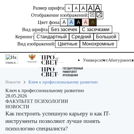
А
А
А
Размер шрифта:
А
А
Отображение изображений:
Цвет фона:
A
A
A
A
A
Вид шрифта:
Без засечек
С засечками
Кернинг:
Стандартный
Средний
Большой
Вид изображений:
Цветные
Монохромные
Университет
Абитуриент
Новости
Ключ к профессиональному развитию
Ключ к профессиональному развитию
28.05.2026
ФАКУЛЬТЕТ ПСИХОЛОГИИ
НОВОСТИ
Как построить успешную карьеру и как IT-
инструменты позволяют лучше понять
психологию специалиста?