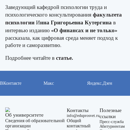
Заведующий кафедрой психологии труда и
факультета
психологического консультирования
психологии
нна Григорьевна Кутергина
И
в
«О финансах и не только»
интервью изданию
рассказала, как цифровая среда меняет подход к
работе и саморазвитию.
статье.
Подробнее читайте в
ВКонтакте
Макс
Яндекс.Дзен
Контакты
Полезные
Об университете
info@eduprosvet.ru
ссылки
Сведения об образовательной
Общий
Пресс-служба
организации
контактный
Абитуриентам