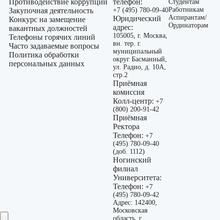
Противодействие коррупции
телефон:
Студентам
Работникам
Закупочная деятельность
+7 (495) 780-09-40
Аспирантам/
Юридический
Конкурс на замещение
Ординаторам
адрес:
вакантных должностей
105005, г. Москва,
Телефоны горячих линий
вн. тер. г.
Часто задаваемые вопросы
муниципальный
Политика обработки
округ Басманный,
персональных данных
ул. Радио, д. 10А,
стр.2
Приёмная
комиссия
Колл-центр:
+7
(800) 200-91-42
Приёмная
Ректора
Телефон:
+7
(495) 780-09-40
(доб. 1112)
Ногинский
филиал
Университета:
Телефон:
+7
(495) 780-09-42
Адрес: 142400,
Московская
область, г.