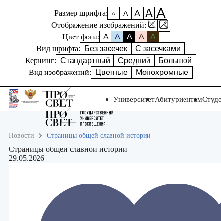
А
А
А
Размер шрифта:
А
А
Отображение изображений:
Цвет фона:
A
A
A
A
A
Вид шрифта:
Без засечек
С засечками
Кернинг:
Стандартный
Средний
Большой
Вид изображений:
Цветные
Монохромные
Университет
Абитуриентам
Студ
Новости
Страницы общей славной истории
Страницы общей славной истории
29.05.2026