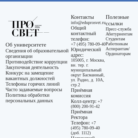
Контакты
Полезные
info@eduprosvet.ru
ссылки
Общий
Пресс-служба
контактный
Абитуриентам
телефон:
Студентам
Об университете
Работникам
+7 (495) 780-09-40
Аспирантам/
Юридический
Сведения об образовательной
Ординаторам
адрес:
организации
105005, г. Москва,
Противодействие коррупции
вн. тер. г.
Закупочная деятельность
муниципальный
Конкурс на замещение
округ Басманный,
вакантных должностей
ул. Радио, д. 10А,
Телефоны горячих линий
стр.2
Часто задаваемые вопросы
Приёмная
Политика обработки
комиссия
персональных данных
Колл-центр:
+7
(800) 200-91-42
Приёмная
Ректора
Телефон:
+7
(495) 780-09-40
(доб. 1112)