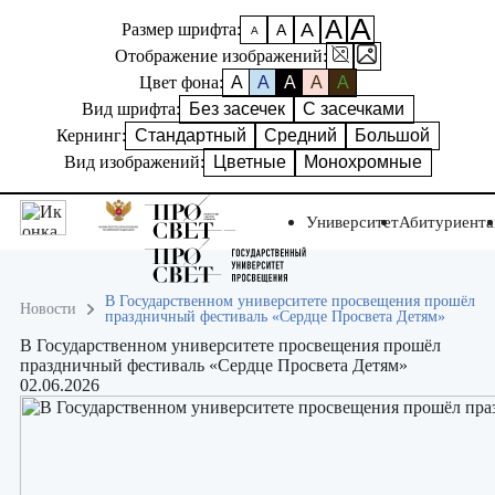
А
А
А
Размер шрифта:
А
А
Отображение изображений:
Цвет фона:
A
A
A
A
A
Вид шрифта:
Без засечек
С засечками
Кернинг:
Стандартный
Средний
Большой
Вид изображений:
Цветные
Монохромные
Университет
Абитуриент
В Государственном университете просвещения прошёл
Новости
праздничный фестиваль «Сердце Просвета Детям»
В Государственном университете просвещения прошёл
праздничный фестиваль «Сердце Просвета Детям»
02.06.2026