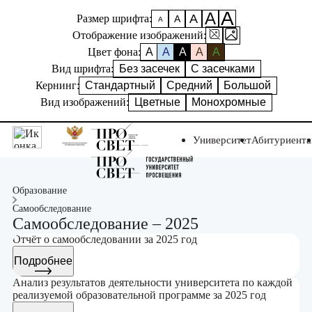
А
А
А
Размер шрифта:
А
А
Отображение изображений:
Цвет фона:
A
A
A
A
A
Вид шрифта:
Без засечек
С засечками
Кернинг:
Стандартный
Средний
Большой
Вид изображений:
Цветные
Монохромные
Университет
Абитуриент
Образование
Самообследование
Самообследование – 2025
Отчёт о самообследовании за 2025 год
Подробнее
Анализ результатов деятельности университета по каждой
реализуемой образовательной программе за 2025 год