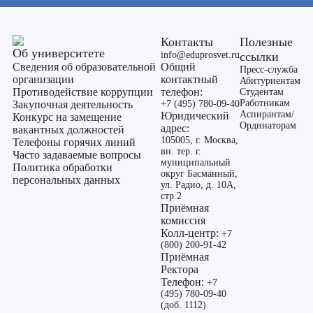
Контакты
Полезные
Об университете
info@eduprosvet.ru
ссылки
Сведения об образовательной
Общий
Пресс-служба
организации
контактный
Абитуриентам
Противодействие коррупции
телефон:
Студентам
Работникам
Закупочная деятельность
+7 (495) 780-09-40
Аспирантам/
Юридический
Конкурс на замещение
Ординаторам
адрес:
вакантных должностей
105005, г. Москва,
Телефоны горячих линий
вн. тер. г.
Часто задаваемые вопросы
муниципальный
Политика обработки
округ Басманный,
персональных данных
ул. Радио, д. 10А,
стр.2
Приёмная
комиссия
Колл-центр:
+7
(800) 200-91-42
Приёмная
Ректора
Телефон:
+7
(495) 780-09-40
(доб. 1112)