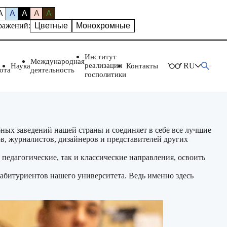
A
A
A
A
A
ражений:
Цветные
Монохромные
Институт
Международная
реализации
RU
Наука
Контакты
ота
деятельность
госполитики
ных заведений нашей страны и соединяет в себе все лучшие
в, журналистов, дизайнеров и представителей других
педагогические, так и классические направления, освоить
 абитуриентов нашего университета. Ведь именно здесь