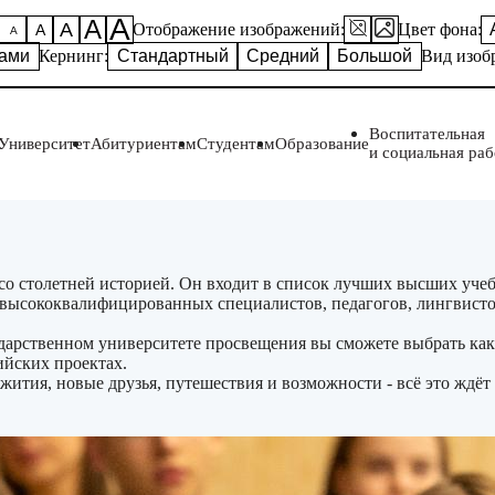
А
А
А
Отображение изображений:
Цвет фона:
А
А
ками
Кернинг:
Стандартный
Средний
Большой
Вид изоб
Воспитательная
Университет
Абитуриентам
Студентам
Образование
и социальная раб
со столетней историей. Он входит в список лучших высших учеб
 высококвалифицированных специалистов, педагогов, лингвисто
дарственном университете просвещения вы сможете выбрать как 
ийских проектах.
ития, новые друзья, путешествия и возможности - всё это ждёт