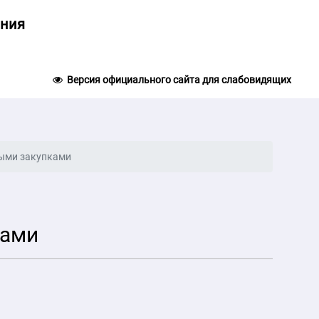
ания
Версия официального сайта для слабовидящих
ными закупками
ками