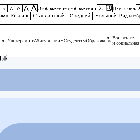
А
А
А
Отображение изображений:
Цвет фона:
А
А
ками
Кернинг:
Стандартный
Средний
Большой
Вид изоб
Воспитатель
Университет
Абитуриентам
Студентам
Образование
и социальная