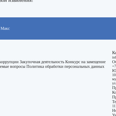
Макс
К
in
 коррупции
Закупочная деятельность
Конкурс на замещение
О
ваемые вопросы
Политика обработки персональных данных
+7
Ю
10
му
ул
П
К
П
Т
11
Н
У