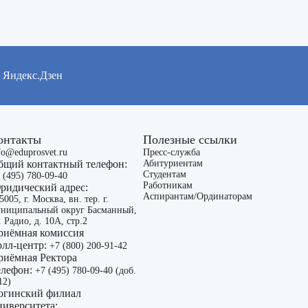
Яндекс.Дзен
онтакты
Полезные ссылки
fo@eduprosvet.ru
Пресс-служба
бщий контактный телефон:
Абитуриентам
Студентам
 (495) 780-09-40
Работникам
ридический адрес:
Аспирантам/Ординаторам
5005, г. Москва, вн. тер. г.
ниципальный округ Басманный,
. Радио, д. 10А, стр.2
риёмная комиссия
олл-центр:
+7 (800) 200-91-42
риёмная Ректора
елефон:
+7 (495) 780-09-40 (доб.
12)
огинский филиал
ниверситета: