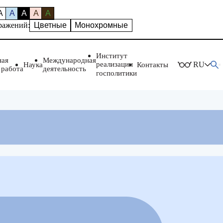
A
A
A
A
A
ражений:
Цветные
Монохромные
Институт
ная
Международная
реализации
RU
Наука
Контакты
 работа
деятельность
госполитики