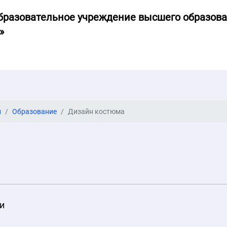
бразовательное учреждение высшего образов
»
и
Образование
Дизайн костюма
и