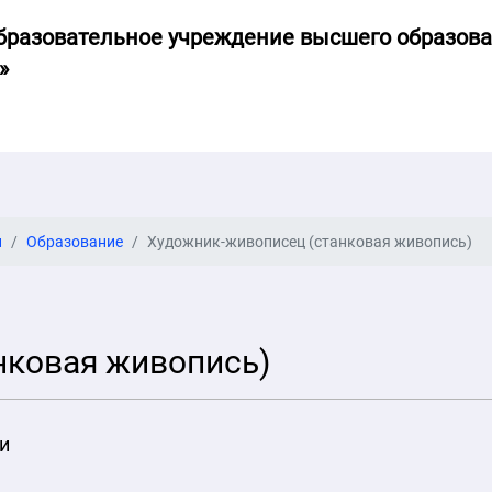
бразовательное учреждение высшего образов
»
и
Образование
Художник-живописец (станковая живопись)
нковая живопись)
и